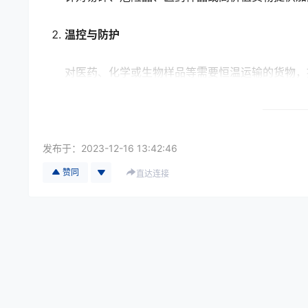
温控与防护
对医药、化学或生物样品等需要恒温运输的货物，
配备温度监控设备，确保运输全程温度稳定。
标准化操作
发布于：
2023-12-16 13:42:46
赞同
直达连接
所有包装操作遵循IATA规定，确保航空公司及海
可配备条码或序列号，实现货物全程追踪。
二、货物分类服务