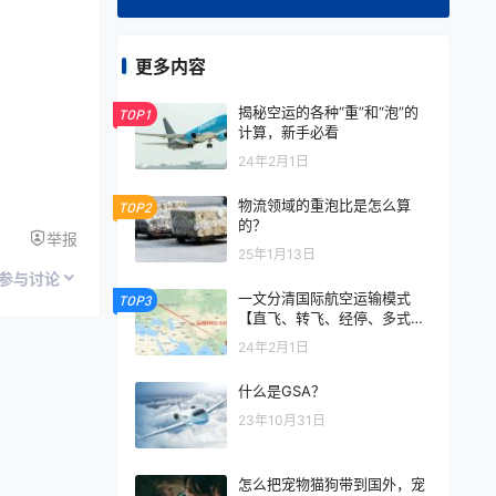
更多内容
揭秘空运的各种“重”和“泡”的
TOP1
计算，新手必看
24年2月1日
物流领域的重泡比是怎么算
TOP2
的？
举报
25年1月13日
参与讨论
一文分清国际航空运输模式
TOP3
【直飞、转飞、经停、多式联
运】
24年2月1日
什么是GSA？
23年10月31日
怎么把宠物猫狗带到国外，宠