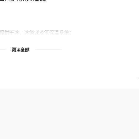
提供干冰、冰袋或液氮保温系统；
阅读全部
关验收顺利；