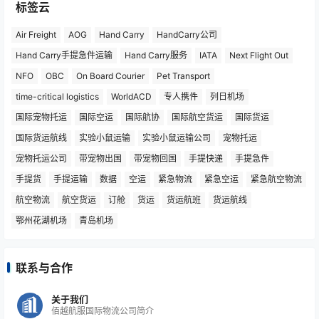
标签云
Air Freight
AOG
Hand Carry
HandCarry公司
Hand Carry手提急件运输
Hand Carry服务
IATA
Next Flight Out
NFO
OBC
On Board Courier
Pet Transport
time-critical logistics
WorldACD
专人携件
列日机场
国际宠物托运
国际空运
国际航协
国际航空货运
国际货运
国际货运航线
实验小鼠运输
实验小鼠运输公司
宠物托运
宠物托运公司
带宠物出国
带宠物回国
手提快递
手提急件
手提货
手提运输
数据
空运
紧急物流
紧急空运
紧急航空物流
航空物流
航空货运
订舱
货运
货运航班
货运航线
鄂州花湖机场
青岛机场
联系与合作
关于我们
佰越航服国际物流公司简介