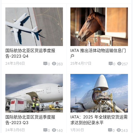
国际航协北亚区货运季度报
IATA 推出活体动物运输信息门
告-2023 Q4
户
24年3月6日
25年4月17日
0
263
0
257
国际航协北亚区货运季度报
IATA：2025 年全球航空货运需
告-2023 Q3
求达到创纪录水平
24年3月6日
1月30日
0
140
0
243