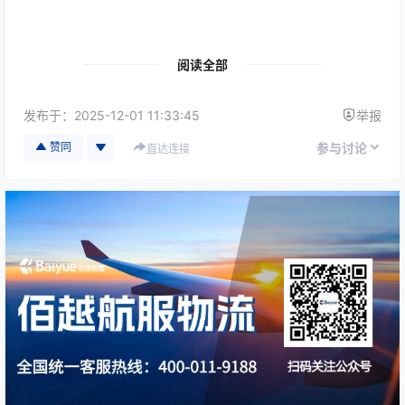
重要文件与政府项目资料
阅读全部
由于行业的特殊性，其标准的制定比一般空运更严格，
通常由
行业协会 + 航空公司 + 安保机构 + 服务运营商
共
发布于：
2025-12-01 11:33:45
举报
同形成。
赞同
参与讨论
直达连接
以下将从行业标准制定的来源、核心内容，以及佰越航
服如何遵循并提升这些标准等方面进行说明。
✅ 一、行业标准制定的来源
高端手提运输并非完全由官方统一管理，而是基于多种
专业体系共同形成：
1. 国际航空运输协会（IATA）规则