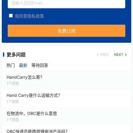
每家航司对：
我同意隐私政策
随身携带物品
设备/样品上机合规
特殊行李审批
更多问题
PREV
NEXT
热门
最新
等待回答
乘机申报流程
HandCarry怎么寄？
都有独立规则，这些规定共同塑造了手提运输的行业标
1
个回答
准。
Hand Carry是什么运输方式？
1
个回答
在物流中，OBC是什么意思
1
个回答
3. 安全监管部门的法规（如 TSA、海关、边检）
OBC快递员能携带锂电池产品吗？