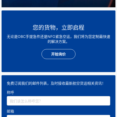
IATA 制定了：
货物携带规则
您的货物，立即启程
危险品规范（DGR）
无论是OBC手提急件还是NFO紧急空运，我们将为您定制最快速
的解决方案。
安检标准
开始询价
旅客随身物品限制
Hand Carry 服务的行业标准需全面符合这些国际航空规
则。
免费订阅我们的邮件列表，及时接收最新航空货运相关资讯！
称呼
2. 航空公司（Airlines）的内部规定
邮箱