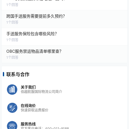
涉及：
1
个回答
入境申报
跨国手送服务需要提前多久预约？
1
个回答
生物样品运输法规
手送服务保险包含哪些风险？
1
个回答
双用途物品管控
OBC服务禁运物品清单哪里查？
1
个回答
高价值货物安全检查
联系与合作
反恐及安全条例
关于我们
佰越航服国际物流公司简介
手提运输服务必须严格遵守各国的法规，从而形成统一
的行业行为规范。
在线询价
快速获取运费报价
服务热线
官方客户电话：400-011-9188